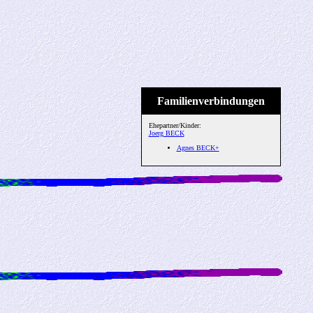
Familienverbindungen
Ehepartner/Kinder:
Joerg BECK
Agnes BECK+